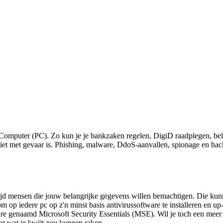
omputer (PC). Zo kun je je bankzaken regelen, DigiD raadplegen, belas
 niet met gevaar is. Phishing, malware, DdoS-aanvallen, spionage en hacke
tijd mensen die jouw belangrijke gegevens willen bemachtigen. Die kunne
op iedere pc op z'n minst basis antivirussoftware te installeren en up
ware genaamd Microsoft Security Essentials (MSE). Wil je toch een meer 
aar wat je kwijt zou kunnen raken.