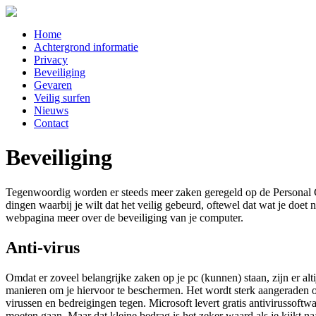
Home
Achtergrond informatie
Privacy
Beveiliging
Gevaren
Veilig surfen
Nieuws
Contact
Beveiliging
Tegenwoordig worden er steeds meer zaken geregeld op de Personal C
dingen waarbij je wilt dat het veilig gebeurd, oftewel dat wat je doet
webpagina meer over de beveiliging van je computer.
Anti-virus
Omdat er zoveel belangrijke zaken op je pc (kunnen) staan, zijn er al
manieren om je hiervoor te beschermen. Het wordt sterk aangeraden om 
virussen en bedreigingen tegen. Microsoft levert gratis antivirussoft
moeten gaan. Maar dat kleine bedrag is het zeker waard als je kijkt n