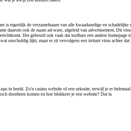
are is eigenlijk de verzamelnaam van alle kwaadaardige en schadelijke 
ame daarom ook de naam ad-ware, afgeleid van advertisement. Dit virus 
terechtkomt. Het gebeurd ook vaak dat toolbars een andere homepage i
n wat onschuldig lijkt, maar er zit vervolgens een irritant virus achter d
ps in beeld. Zo'n casino website of een sekssite, terwijl je er helemaal 
toch doorheen komen en hoe blokkeer je een website? Dat la